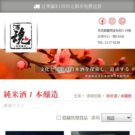
訂單滿$1000元即享免費送貨
香港銅鑼灣渣甸街5-19號
京華中心一期510室
TEL: 5117 9238
純米酒 / 本釀造
主頁
酒魂佳釀
純米酒 / 本釀造
酒魂ワイン
隱藏售罄貨品
排列