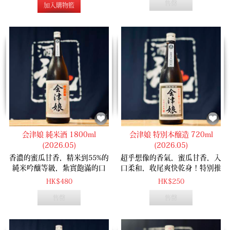
售罄
加入購物籃
如風刃劃過舌面般來的又強又
急，帶出尾韻穀物旨味。
会津娘 純米酒 1800ml
会津娘 特別本醸造 720ml
(2026.05)
(2026.05)
香濃的蜜瓜甘香，精米到55%的
超乎想像的香氣，蜜瓜甘香，入
純米吟釀等級，紮實飽滿的口
口柔和，收尾爽快乾身！特別推
感，絕對可以不斷續杯的作品！
薦搭配火鍋 & 湯類料理。
HK$480
HK$250
售罄
售罄