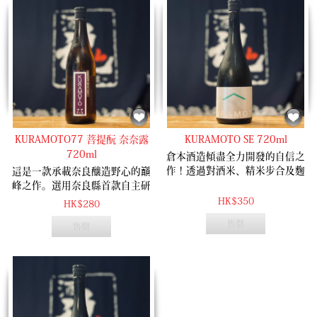
KURAMOTO77 菩提酛 奈奈露
KURAMOTO SE 720ml
720ml
倉本酒造傾盡全力開發的自信之
作！透過對酒米、精米步合及麴
這是一款承載奈良釀造野心的巔
比例的極致實驗，成功研發出全
峰之作。選用奈良縣首款自主研
球首創的獨特釀造法，引導出傳
發的珍稀酒米「奈々露」，融合
HK$350
HK$280
說中的「4MMP」香氣。 這款酒
露葉風、山田錦與吟のさと的優
售罄
售罄
展現了前所未有的香氣輪廓：揉
良血統，賦予酒液巨大的釀造潛
合了荔枝、紅石榴、麝香葡萄與
力。 為致敬酒米之名，酒造特意
西柚的芬芳，清新脫俗且口感輕
設定 77% 精米步合（77 與奈々
盈。風格神似高品質的長相思
同音），結合奈良起源的「菩提
（Sauvignon Blanc）白葡萄酒，
酛」古法，並經過半年常溫熟
深受年輕族群與葡萄酒愛好者青
成。開瓶散發典型的乳酪與漬物
睞，即使是初次嘗試日本酒的朋
微酸香氣，入口後，清晰堅實的