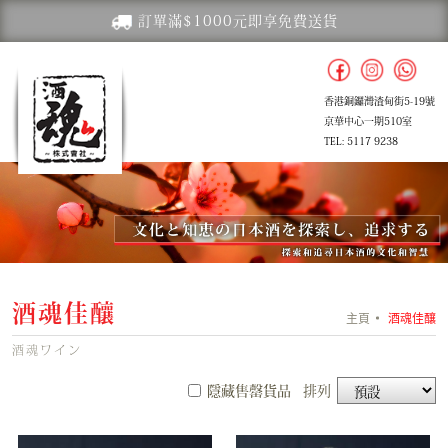
訂單滿$1000元即享免費送貨
香港銅鑼灣渣甸街5-19號
京華中心一期510室
TEL: 5117 9238
酒魂佳釀
主頁
酒魂佳釀
酒魂ワイン
隱藏售罄貨品
排列