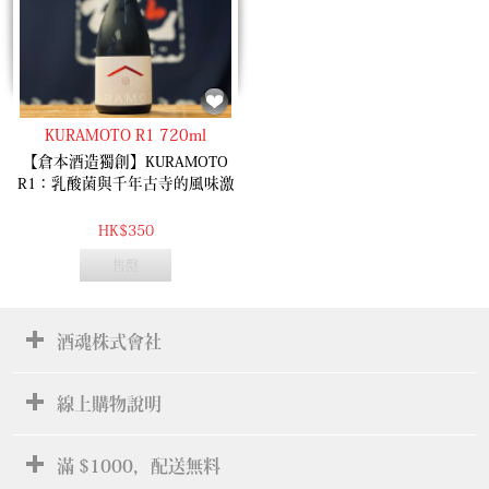
友也能一飲傾心。
酸度與米粒濃郁旨味交織，伴隨
熟成帶來的深邃層次感。無論常
溫或冷飲，皆能展現其寬廣且穩
固的複雜風味。
KURAMOTO R1 720ml
【倉本酒造獨創】KURAMOTO
R1：乳酸菌與千年古寺的風味激
盪 這是倉本酒造開啟清酒新世界
的野心之作！採用獨家研發的
HK$350
FLaP 釀造法，並大膽引入來自奈
售罄
良清酒發源地「正曆寺」的獨特
天然乳酸菌。 這款作品完全顛覆
傳統清酒的厚重感，乳酸菌賦予
了酒液如優格般醇淨的酸度，與
酒魂株式會社
細緻的甜味達到完美平衡。入口
清爽俐落，餘韻輕盈而優雅。這
是一支專為「打開清酒新世界」
線上購物說明
而設計的作品，其如同果汁般的
易飲性，即便是清酒新手也能一
滿 $1000，配送無料
試愛上。