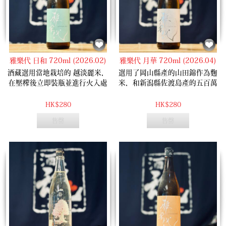
杯冰鎮的Sauvignon Blanc白葡萄
酒。承襲了雅樂代一貫優雅淡麗
的標誌性骨架，卻在舌尖留下了
極具存在感的細緻甘甜與旨味，
讓人不由自主地一杯接一杯，是
驅散夏日悶熱的頂級首選。
雅樂代 日和 720ml (2026.02)
雅樂代 月華 720ml (2026.04)
酒藏選用當地栽培的 越淡麗米，
選用了岡山縣產的山田錦作為麴
在壓榨後立即裝瓶並進行火入處
米，和新潟縣佐渡島產的五百萬
理，再以低溫保存，確保風味的
石作為掛米，並在入樽後立即存
純淨與鮮活。酒精度僅約
放於-5度的冷藏庫中，完美保留
HK$280
HK$280
12.5%，帶來比傳統日本酒更為輕
了其新鮮感。柔和的香蕉香氣與
售罄
售罄
盈的飲感。倒入杯中，香氣內斂
輕微氣泡感，融入了柔和的甜味
而清新，散發出帶甜意的香蕉
和清新的柑橘酸味。
香。入口時伴隨著細微的氣泡
感，口感爽快。