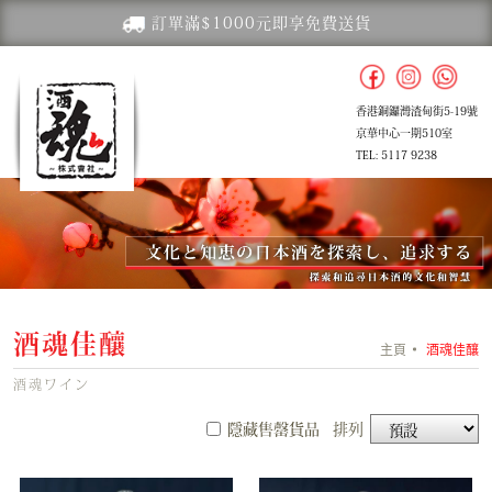
訂單滿$1000元即享免費送貨
香港銅鑼灣渣甸街5-19號
京華中心一期510室
TEL: 5117 9238
酒魂佳釀
主頁
酒魂佳釀
酒魂ワイン
隱藏售罄貨品
排列