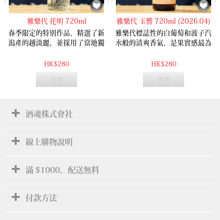
雅樂代 花明 720ml
雅樂代 玉響 720ml (2026.04)
春季限定的特別作品，精選了新
雅樂代標誌性的白葡萄和波子汽
潟產的越淡麗，並採用了當地獨
水般的清爽香氣，是果實感最為
特的酵母G74。為了增添風味的
濃郁的一款。酒體最後會清爽地
層次感，部分麴菌則使用了白
消散，不留半點甜膩感，讓人能
HK$280
HK$280
麴。清新柑橘香氣，波子汽水般
享受層次感十足的味覺體驗，與
售罄
售罄
的微甜味道，輕鬆易飲。
火鍋或壽喜燒更是絕配！
酒魂株式會社
線上購物說明
滿 $1000，配送無料
付款方法