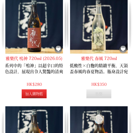
雅樂代 嗚神 720ml (2026.05)
雅樂代 春風 720ml
系列中的「鳴神」以超辛口的特
低酸性×白麴的精緻平衡，天領
色設計，展現出令人驚豔的清爽
盃春風的春夏物語。瓶身設計宛
利落感。這款酒選取佐渡島產的
如一幅流動的歷史畫卷，描繪著
一本〆，利用佐渡最高峰金北山
過去被流放至佐渡島的上級貴
HK$280
HK$350
的純淨伏流水釀造而成。葡萄酸
族，緩緩步上佐渡古寺門前石階
加入購物籃
售罄
味加上草本香氣，口感柔和，收
的情景。翠綠的印刷圖樣與冬季
尾銳利乾淨！
名作「風花」微濁酒形成完美呼
應，展現出四季更迭的美學。 一
如標籤上充滿生機的新綠意象，
這款酒將青蘋果的爽脆與薄荷般
的清涼香氣完美揉合，入口後的
輕盈與俐落感，彷彿正在享用一