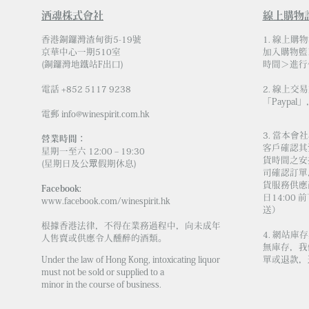
酒魂株式會社
線上購物
香港銅鑼灣渣甸街5-19號
1. 線上購
京華中心一期510室
加入購物籃
(銅鑼灣地鐵站F出口)
時間＞進行
電話 +852 5117 9238
2. 線上交
「Paypal」
電郵
info@winespirit.com.hk
3. 當本
營業時間：
客戶確認其
星期一至六 12:00 – 19:30
貨時間之安
(星期日及公眾假期休息)
司確認訂單
貨服務供應商
Facebook:
日14:00
www.facebook.com/winespirit.hk
送）
根據香港法律，不得在業務過程中，向未成年
4. 網站
人售賣或供應令人醺醉的酒類。
無庫存，我
Under the law of Hong Kong, intoxicating liquor
單或退款，
must not be sold or supplied to a
minor in the course of business.