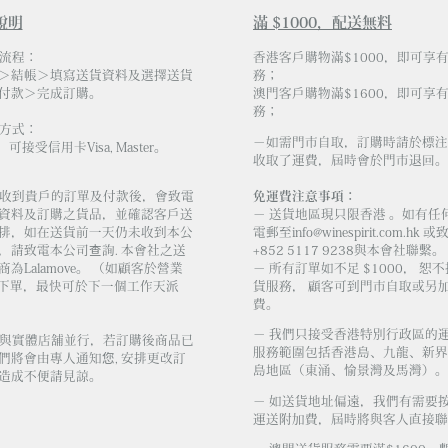
說明
滿 $1000，配送無料
物流程：
香港客戶購物滿$1000，即可享
＞結帳＞填寫送貨資料及選擇送貨
務；
付款＞完成訂購。
澳門客戶購物滿$1600，即可享
務；
易方式：
－如需門市自取，訂購時請於標注
，可接受信用卡Visa, Master。
收取了運費，屆時會於門市退回。
會社收到貴戶的訂單及付款後，會致電
免運費注意事項：
資料及訂購之貨品，並確認客戶送
－ 送貨地區現只限香港 。如有任
排，如在送貨前一天仍未收到本公
電郵至
info@winespirit.com.hk
或致
，請致電本公司查詢. 本會社之送
+852 5117 9238與本會社聯繫。
為Lalamove。 （如顧客於營業
－ 所有訂單如不足 $1000， 恕
 前下單，最快可於下一個工作天派
貨服務， 顧客可到門市自取或另加 
費。
－ 我們只接受香港特別行政區的
庫存與實體店舖並行，若訂購後商品已
服務範圍包括香港島、九龍、新界
們將會由專人通知您, 安排更改訂
島地區（東涌、愉景灣及馬灣）。
造成不便請見諒。
－ 如送貨地址偏遠，我們有需要
運送附加費，屆時將與客人直接聯