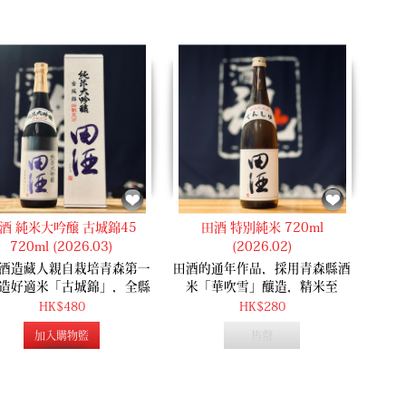
酒 純米大吟醸 古城錦45
田酒 特別純米 720ml
720ml (2026.03)
(2026.02)
酒造藏人親自栽培青森第一
田酒的通年作品，採用青森縣酒
造好適米「古城錦」，全縣
米「華吹雪」釀造，精米至
！這款極少量生產嘅純米大
55%，清爽輕盈的米旨香氣，簡
HK$480
HK$280
醸磨至 45%，將稀有酒米柔
單舒服的純米酒作品。
加入購物籃
售罄
脹嘅芳醇旨味完美釋放，同
現極致純淨線條，係一瓶兼
層次與透明感嘅珍稀傑作。