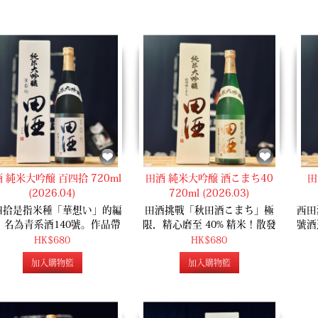
 純米大吟醸 百四拾 720ml
田酒 純米大吟醸 酒こまち40
田
(2026.04)
720ml (2026.03)
四拾是指米種「華想い」的編
田酒挑戰「秋田酒こまち」極
西田
，名為青系酒140號。作品帶
限，精心磨至 40% 精米！散發
號酒
清新的蘋果香，甘酸平衡，入
上品柔和吟釀香，將優雅溫柔嘅
獨家
HK$680
HK$680
口米香濃郁，口感細滑。
米旨於口腔完美綻放，帶出極致
吟
加入購物籃
加入購物籃
純淨美麗嘅韻味，堪稱酒米最高
軟膨
傑作。
時展
具