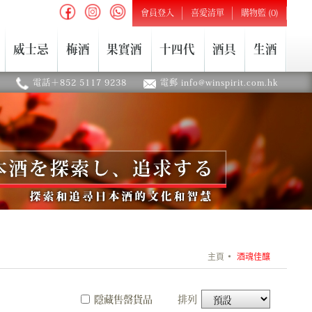
會員登入
喜愛清單
購物籃 (0)
威士忌
梅酒
果實酒
十四代
酒具
生酒
電話＋852 5117 9238
電郵 info@winspirit.com.hk
主頁
酒魂佳釀
隱藏售罄貨品
排列