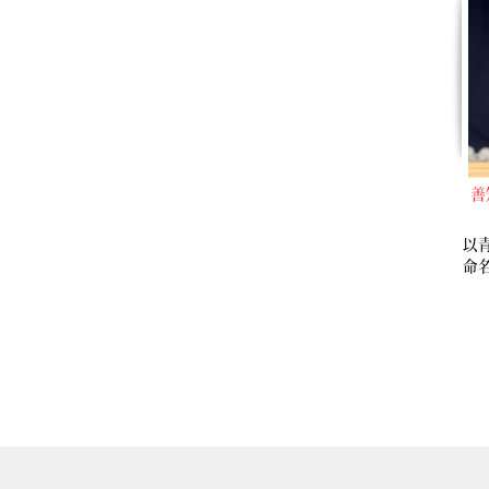
善
以
命
限
並
桃