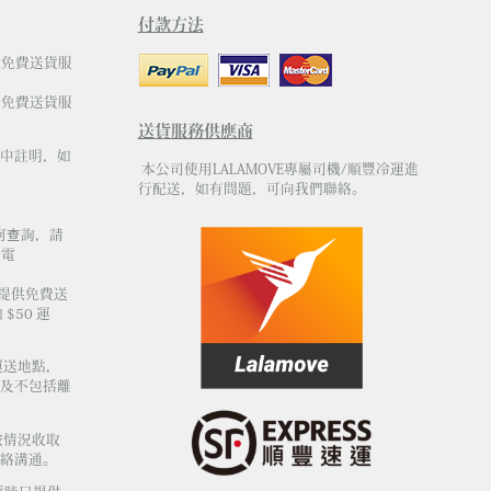
付款方法
有免費送貨服
有免費送貨服
送貨服務供應商
中註明，如
本公司使用LALAMOVE專屬司機/順豐冷運進
行配送，如有問題，可向我們聯絡。
何查詢，請
電
不提供免費送
$50 運
運送地點，
及不包括離
按情況收取
絡溝通。