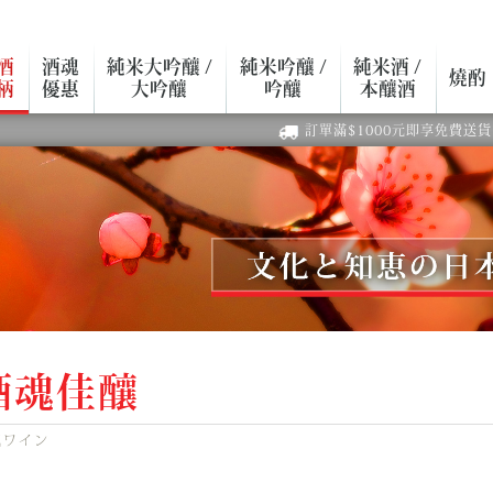
酒
酒魂
純米大吟釀 /
純米吟釀 /
純米酒 /
燒酌
柄
優惠
大吟釀
吟釀
本釀酒
訂單滿$1000元即享免費送貨
酒魂佳釀
魂ワイン