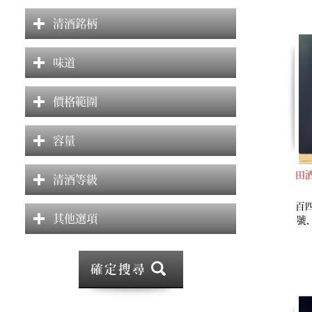
清酒銘柄
味道
價格範圍
容量
田酒
清酒等級
百
其他選項
號
有
確定搜尋