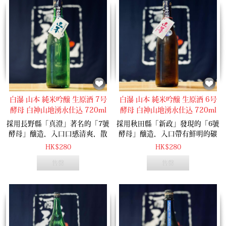
白瀑 山本 純米吟醸 生原酒 7号
白瀑 山本 純米吟醸 生原酒 6号
酵母 白神山地湧水仕込 720ml
酵母 白神山地湧水仕込 720ml
(2026.01)
(2026.01)
採用長野縣「真澄」著名的「7號
採用秋田縣「新政」發現的「6號
酵母」釀造，入口口感清爽，散
酵母」釀造，入口帶有鮮明的碳
發清新柔和的吟釀香，絕對是讓
酸口感，其後慢慢變得柔和，同
HK$280
HK$280
人可以不斷續杯的作品。
時散發與菠蘿般的清爽香氣。
售罄
售罄