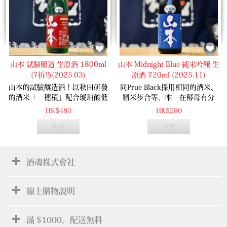
山本 試験醸造 生原酒 1800ml
山本 Midnight Blue 純米吟醸 生
(7折!!)(2025.03)
原酒 720ml (2025.11)
山本的試驗釀造酒！以秋田研發
同Prue Black採用相同的酒米、
的酒米「一穗積」配合琥珀酸低
精米步合等，唯一在酵母有分
生成的酵母釀造。葡萄、草莓的
別。柑橘類的亮麗酸度，濃郁飽
HK$480
HK$280
酸甜香氣，爽快輕盈的口感！
滿的香氣。
售罄
售罄
酒魂株式會社
線上購物說明
滿 $1000，配送無料