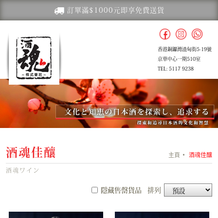
訂單滿$1000元即享免費送貨
香港銅鑼灣渣甸街5-19號
京華中心一期510室
TEL: 5117 9238
酒魂佳釀
主頁
酒魂佳釀
酒魂ワイン
隱藏售罄貨品
排列