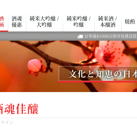
酒
酒魂
純米大吟釀 /
純米吟釀 /
純米酒 /
燒酌
柄
優惠
大吟釀
吟釀
本釀酒
訂單滿$1000元即享免費送貨
酒魂佳釀
魂ワイン