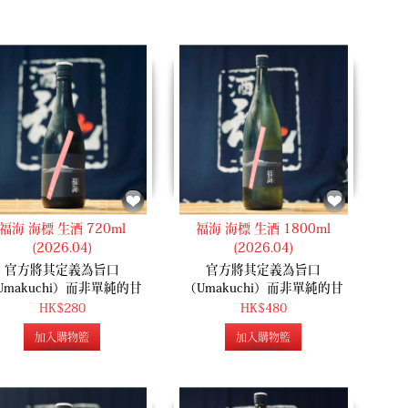
福海 海標 生酒 720ml
福海 海標 生酒 1800ml
(2026.04)
(2026.04)
官方將其定義為旨口
官方將其定義為旨口
Umakuchi）而非單純的甘
（Umakuchi）而非單純的甘
在開瓶時保有了福海一貫令
口。在開瓶時保有了福海一貫令
HK$280
HK$480
豔的微氣泡爽俐感，入口能
人驚豔的微氣泡爽俐感，入口能
加入購物籃
加入購物籃
受到非常乾淨、俐落的透明
感受到非常乾淨、俐落的透明
但隨之而來的是在舌尖散開
感，但隨之而來的是在舌尖散開
沛米旨味與鮮甜。整體在清
的豐沛米旨味與鮮甜。整體在清
飽滿的旨味之間取得了高超
爽與飽滿的旨味之間取得了高超