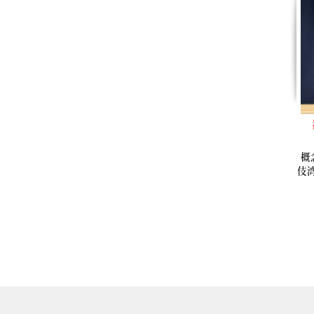
概
伎
力
酒
獨
覺