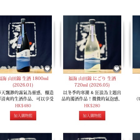
福海 山田錦 生酒 1800ml
福海 山田錦 にごり 生酒
(2026.01)
720ml (2026.05)
春天飄渺的霧氣為靈感，釀造
以冬季的寒潮 & 狂浪為主題出
鮮清爽的生酒作品，可以享受
品的濁酒作品！微微的氣泡感，
（
到大米的柔和甘甜。
柔和的米味 & 清爽的酸度。只
口。
HK$480
HK$280
有14%的酒精度，輕鬆易飲!
人驚
加入購物籃
加入購物籃
感
感，
的豐
爽與