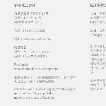
酒魂株式會社
線上購物
香港銅鑼灣渣甸街5-19號
1. 線上購
京華中心一期510室
加入購物籃
(銅鑼灣地鐵站F出口)
時間＞進行
電話 +852 5117 9238
2. 線上交
「Paypal」
電郵
info@winespirit.com.hk
3. 當本
營業時間：
客戶確認其
星期一至六 12:00 – 19:30
貨時間之安
(星期日及公眾假期休息)
司確認訂單
貨服務供應商
Facebook:
日14:00
www.facebook.com/winespirit.hk
送）
根據香港法律，不得在業務過程中，向未成年
4. 網站
人售賣或供應令人醺醉的酒類。
無庫存，我
Under the law of Hong Kong, intoxicating liquor
單或退款，
must not be sold or supplied to a
minor in the course of business.