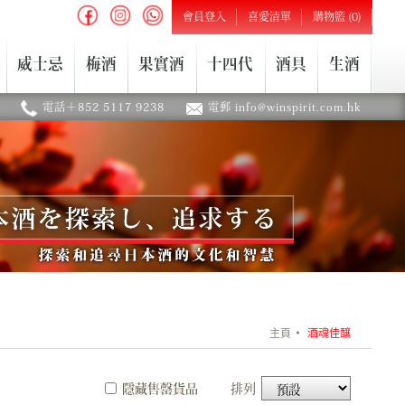
會員登入
喜愛清單
購物籃 (0)
威士忌
梅酒
果實酒
十四代
酒具
生酒
電話＋852 5117 9238
電郵 info@winspirit.com.hk
主頁
酒魂佳釀
隱藏售罄貨品
排列