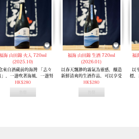
福海 山田錦 火入 720ml
福海 山田錦 生酒 720ml
福
(2025.10)
(2026.01)
念來自酒藏前的海灣 「志々
以春天飄渺的霧氣為靈感，釀造
以
湾」，一邊吹著海風，一邊努
新鮮清爽的生酒作品，可以享受
標，
釀造出展現大海風景之美的清
到大米的柔和甘甜。
口
HK$280
HK$280
。作品帶乾淨的酸度，山田錦
售罄
售罄
特的柔和米旨風味與清爽感
，來得十分平衡，是有如春日
海風般的作品！