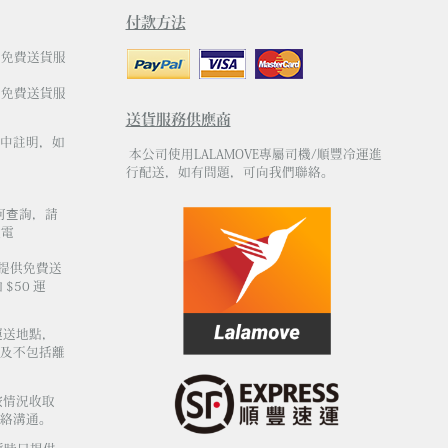
付款方法
有免費送貨服
有免費送貨服
送貨服務供應商
中註明，如
本公司使用LALAMOVE專屬司機/順豐冷運進
行配送，如有問題，可向我們聯絡。
何查詢，請
電
不提供免費送
$50 運
運送地點，
及不包括離
按情況收取
絡溝通。