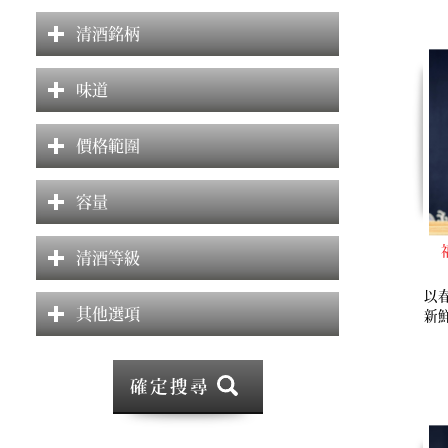
清酒銘柄
味道
價格範圍
容量
清酒等級
以
其他選項
新
確定搜尋