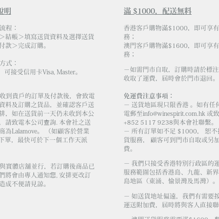
說明
滿 $1000，配送無料
物流程：
香港客戶購物滿$1000，即可享
＞結帳＞填寫送貨資料及選擇送貨
務；
付款＞完成訂購。
澳門客戶購物滿$1600，即可享
務；
易方式：
－如需門市自取，訂購時請於標注
，可接受信用卡Visa, Master。
收取了運費，屆時會於門市退回。
會社收到貴戶的訂單及付款後，會致電
免運費注意事項：
資料及訂購之貨品，並確認客戶送
－ 送貨地區現只限香港 。如有任
排，如在送貨前一天仍未收到本公
電郵至
info@winespirit.com.hk
或致
，請致電本公司查詢. 本會社之送
+852 5117 9238與本會社聯繫。
為Lalamove。 （如顧客於營業
－ 所有訂單如不足 $1000， 恕
 前下單，最快可於下一個工作天派
貨服務， 顧客可到門市自取或另加 
費。
－ 我們只接受香港特別行政區的
庫存與實體店舖並行，若訂購後商品已
服務範圍包括香港島、九龍、新界
們將會由專人通知您, 安排更改訂
島地區（東涌、愉景灣及馬灣）。
造成不便請見諒。
－ 如送貨地址偏遠，我們有需要
運送附加費，屆時將與客人直接聯