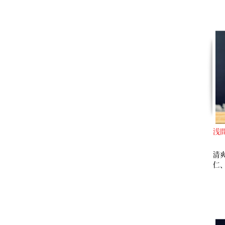
浅間
清
仁