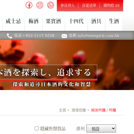
會員登入
喜愛清單
購物籃 (0)
威士忌
梅酒
果實酒
十四代
酒具
生酒
電話＋852 5117 9238
電郵 info@winspirit.com.hk
主頁
酒魂佳釀
純米吟釀 / 吟釀
隱藏售罄貨品
排列