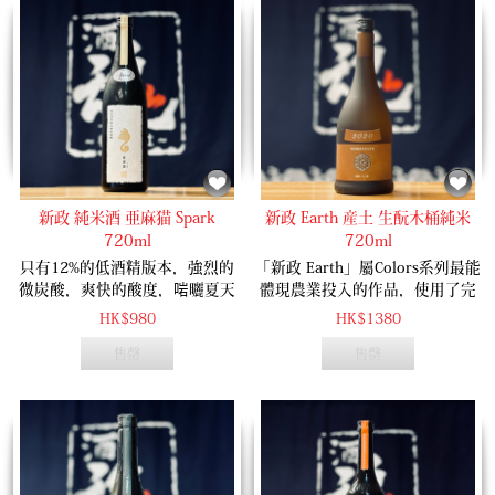
新政 純米酒 亜麻猫 Spark
新政 Earth 産土 生酛木桶純米
720ml
720ml
只有12%的低酒精版本，強烈的
「新政 Earth」屬Colors系列最能
微炭酸，爽快的酸度，啱曬夏天
體現農業投入的作品，使用了完
飲用！
全不使用農藥栽培的原料米「陸
HK$980
HK$1380
羽132號」，「陸羽132號」是大
售罄
售罄
正時代秋田縣出生的大米。入口
酒體柔軟舒服，帶著熟蘋果香
氣，旨味柔和，尾韻潔淨。