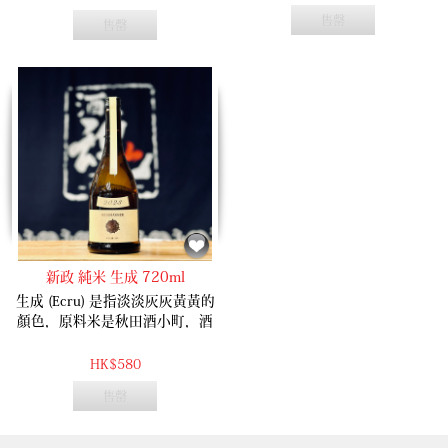
桶所散發的香氣互相調和。
香，係Color系列最濃厚的作品！
售罄
售罄
新政 純米 生成 720ml
生成 (Ecru) 是指淡淡灰灰黃黃的
顏色，原料米是秋田酒小町，酒
質清洌、輕微的氣泡感、水潤清
新的甜酸果香，帶來既涼快又清
HK$580
爽的感覺。
售罄