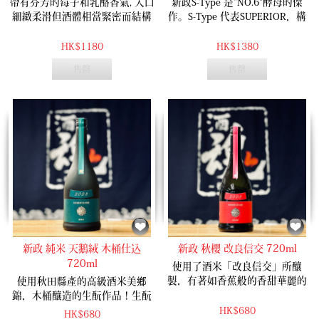
帶有芬芳的莓子和乳酪香氣, 入口
新政S-Type 是“NO.6”酵母的傑
細緻柔滑但酒體相當緊密而結構
作。S-Type 代表SUPERIOR，構
穩定。細密有致的甜度和自然乳
建了獨特個性和完美的平衡。入
酸般的酸度令此酒配餐自由度很
口的凌厲和後半的鮮明形成強烈
HK$1180
HK$1380
大, 從一般的日式料理到西洋法式
對比。酒體表現凌厲豐富。
售罄
售罄
料理都得配搭得宜。
新政 純米 天鵝絨 木桶仕込
新政 秋櫻 改良信交 720ml
720ml
使用了酒米「改良信交」所釀
製，有著如香蕉般的香甜華麗的
使用秋田縣產的高級酒米美鄉
氣味，入口後會感到溫柔的酸度
錦，木桶釀造的生酛作品！生酛
和高雅的甜味，再加上釀製時木
獨特的乳酸感，加上濃郁的木桶
HK$680
HK$680