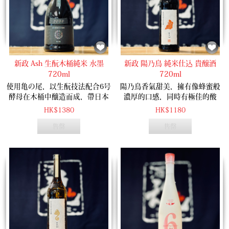
新政 Ash 生酛木桶純米 水墨
新政 陽乃鳥 純米仕込 貴醸酒
720ml
720ml
使用亀の尾，以生酛技法配合6号
陽乃鳥香氣甜美，擁有像蜂蜜般
酵母在木桶中釀造而成，帶日本
濃厚的口感，同時有極佳的酸
梨，白桃的香氣，口感柔和，梨
度，是酸甜平衡感極佳的貴釀
HK$1380
HK$1180
子的酸爽，木桶的清新香氣在口
酒。
售罄
售罄
中蔓延開來。