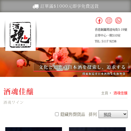
訂單滿$1000元即享免費送貨
香港銅鑼灣渣甸街5-19號
京華中心一期510室
TEL: 5117 9238
酒魂佳釀
主頁
酒魂佳釀
酒魂ワイン
隱藏售罄貨品
排列