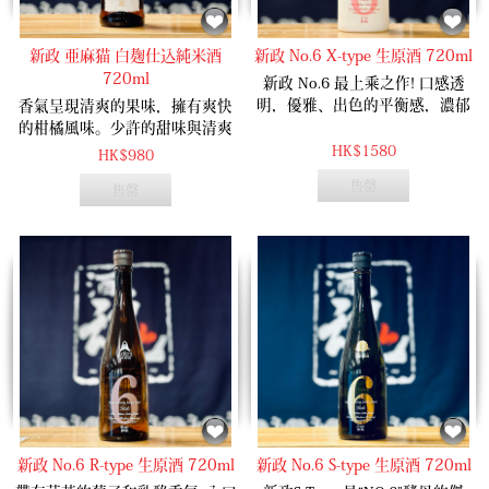
新政 亜麻猫 白麹仕込純米酒
新政 No.6 X-type 生原酒 720ml
720ml
新政 No.6 最上乘之作! 口感透
明，優雅、出色的平衡感，濃郁
香氣呈現清爽的果味，擁有爽快
細膩的草莓柑橘香猶在，苦澀感
的柑橘風味。少許的甜味與清爽
減少，增加入口的暢快感。
的酸度恰到好處。
HK$1580
HK$980
售罄
售罄
新政 No.6 R-type 生原酒 720ml
新政 No.6 S-type 生原酒 720ml