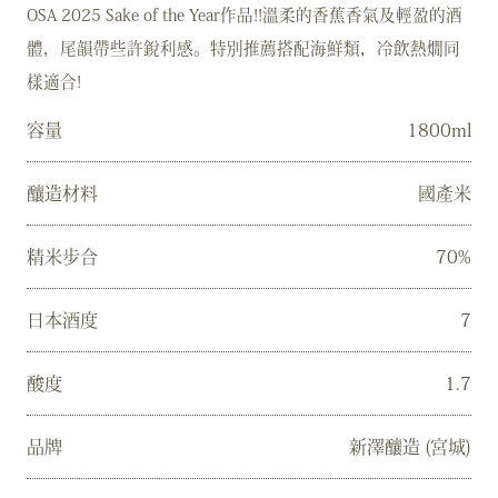
OSA 2025 Sake of the Year作品!!溫柔的香蕉香氣及輕盈的酒
體，尾韻帶些許銳利感。特別推薦搭配海鮮類，冷飲熱燗同
樣適合!
容量
1800ml
釀造材料
國產米
精米步合
70%
日本酒度
7
酸度
1.7
品牌
新澤釀造 (宮城)