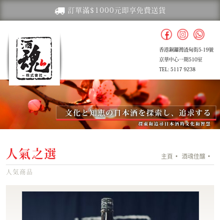
訂單滿$1000元即享免費送貨
香港銅鑼灣渣甸街5-19號
京華中心一期510室
TEL: 5117 9238
人氣之選
主頁
酒魂佳釀
人気商品