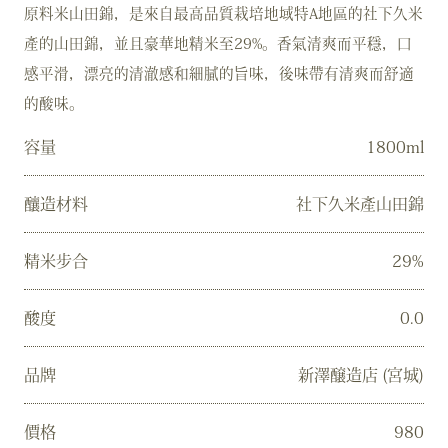
原料米山田錦，是來自最高品質栽培地域特A地區的社下久米
產的山田錦，並且豪華地精米至29%。香氣清爽而平穩，口
感平滑，漂亮的清澈感和細膩的旨味，後味帶有清爽而舒適
的酸味。
容量
1800ml
釀造材料
社下久米產山田錦
精米步合
29%
酸度
0.0
品牌
新澤醸造店 (宮城)
價格
980