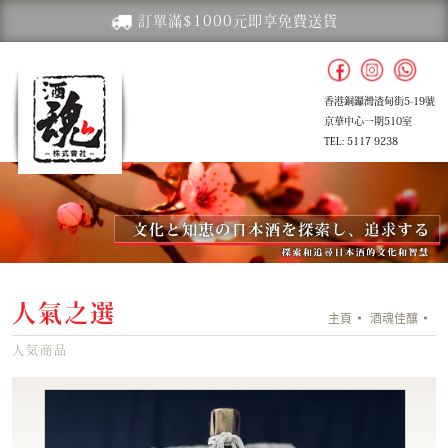
訂單滿$1000元即享免費送貨
香港銅鑼灣渣甸街5-19號
京華中心一期510室
TEL: 5117 9238
人氣之選
主頁
酒魂佳釀
人気商品