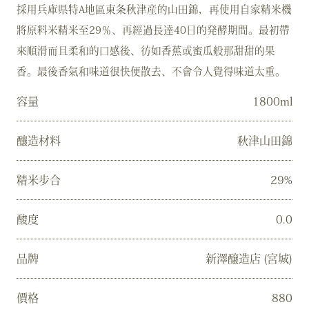
採用兵庫県特A地區東条秋津産的山田錦，再使用自家精米機
將原料米精米至29％、再經過長達40日的発酵期間。最初帶
來順滑而且柔和的口感後、彷如香蕉或蜜瓜般那甜甜的果
香。最後香氣和味道很快便散去、不會令人覺得味道太重。
容量
1800ml
釀造材料
秋津山田錦
精米步合
29%
酸度
0.0
品牌
新澤醸造店 (宮城)
價格
880