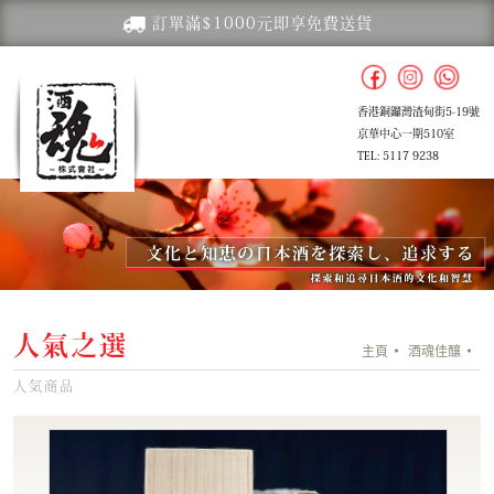
訂單滿$1000元即享免費送貨
香港銅鑼灣渣甸街5-19號
京華中心一期510室
TEL: 5117 9238
人氣之選
主頁
酒魂佳釀
人気商品