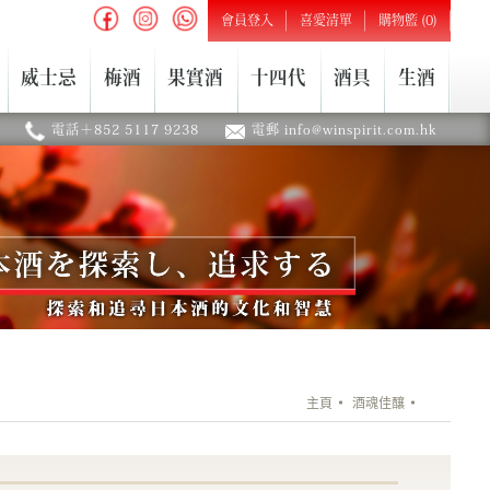
會員登入
喜愛清單
購物籃 (0)
威士忌
梅酒
果實酒
十四代
酒具
生酒
電話＋852 5117 9238
電郵 info@winspirit.com.hk
主頁
酒魂佳釀