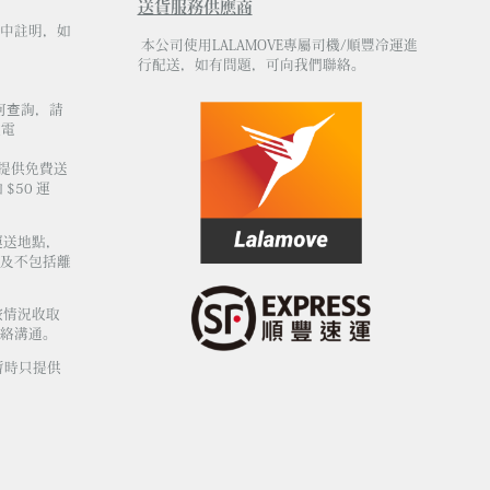
送貨服務供應商
中註明，如
本公司使用LALAMOVE專屬司機/順豐冷運進
行配送，如有問題，可向我們聯絡。
何查詢，請
電
不提供免費送
$50 運
運送地點，
及不包括離
按情況收取
絡溝通。
暫時只提供