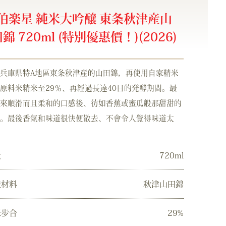
伯楽星 純米大吟醸 東条秋津産山
錦 720ml (特別優惠價！)(2026)
兵庫県特A地區東条秋津産的山田錦，再使用自家精米
原料米精米至29％、再經過長達40日的発酵期間。最
來順滑而且柔和的口感後、彷如香蕉或蜜瓜般那甜甜的
。最後香氣和味道很快便散去、不會令人覺得味道太
量
720ml
造材料
秋津山田錦
米步合
29%