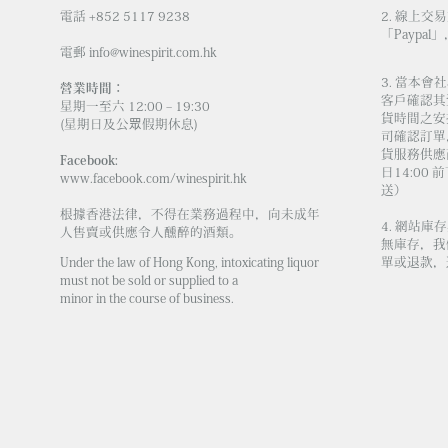
電話 +852 5117 9238
2. 線上交
「Paypal」
電郵
info@winespirit.com.hk
3. 當本
營業時間：
客戶確認其
星期一至六 12:00 – 19:30
貨時間之安
(星期日及公眾假期休息)
司確認訂單
貨服務供應商
Facebook:
日14:00
www.facebook.com/winespirit.hk
送）
根據香港法律，不得在業務過程中，向未成年
4. 網站
人售賣或供應令人醺醉的酒類。
無庫存，我
Under the law of Hong Kong, intoxicating liquor
單或退款，
must not be sold or supplied to a
minor in the course of business.