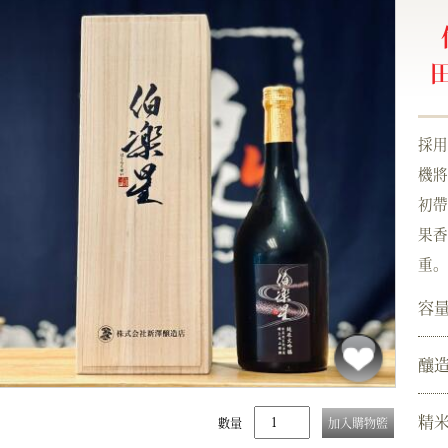
田
採用
機將
初帶
果香
重。
容
釀
精
數量
加入購物籃