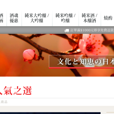
酒
酒魂
純米大吟釀 /
純米吟釀 /
純米酒 /
燒酌
柄
優惠
大吟釀
吟釀
本釀酒
訂單滿$1000元即享免費送貨
人氣之選
気商品