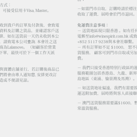
易方式：
－如需門市自取，訂購時請於標注
，可接受信用卡Visa, Master。
收取了運費，屆時會於門市退回。
會社收到貴戶的訂單及付款後，會致電
免運費注意事項：
資料及訂購之貨品，並確認客戶送
－ 送貨地區現只限香港 。如有任
排，如在送貨前一天仍未收到本公
電郵至
info@winespirit.com.hk
或致
，請致電本公司查詢. 本會社之送
+852 5117 9238與本會社聯繫。
為Lalamove。 （如顧客於營業
－ 所有訂單如不足 $1000， 恕
 前下單，最快可於下一個工作天派
貨服務， 顧客可到門市自取或另加 
費。
－ 我們只接受香港特別行政區的
庫存與實體店舖並行，若訂購後商品已
服務範圍包括香港島、九龍、新界
們將會由專人通知您, 安排更改訂
島地區（東涌、愉景灣及馬灣）。
造成不便請見諒。
－ 如送貨地址偏遠，我們有需要
運送附加費，屆時將與客人直接聯
－ 澳門送貨服務需要滿$1600，
常溫貨服務。