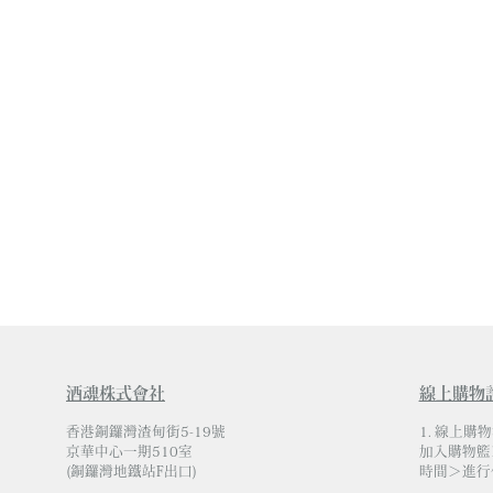
酒魂株式會社
線上購物
香港銅鑼灣渣甸街5-19號
1. 線上購
京華中心一期510室
加入購物籃
(銅鑼灣地鐵站F出口)
時間＞進行