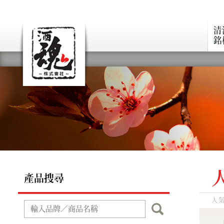
清
銘
產品搜尋
人